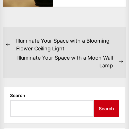
POST
Illuminate Your Space with a Blooming
NAVIGATION
Previous
Flower Ceiling Light
post:
Illuminate Your Space with a Moon Wall
Ne
Lamp
po
Search
Search